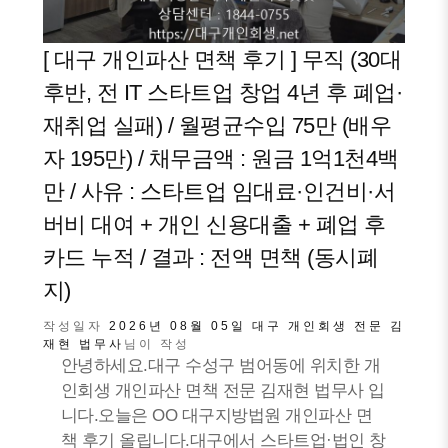
[ 대구 개인파산 면책 후기 ] 무직 (30대
후반, 전 IT 스타트업 창업 4년 후 폐업·
재취업 실패) / 월평균수입 75만 (배우
자 195만) / 채무금액 : 원금 1억1천4백
만 / 사유 : 스타트업 임대료·인건비·서
버비 대여 + 개인 신용대출 + 폐업 후
카드 누적 / 결과 : 전액 면책 (동시폐
지)
작성일자
2026년 08월 05일
대구 개인회생 전문 김
재현 법무사
님이 작성
안녕하세요.대구 수성구 범어동에 위치한 개
인회생 개인파산 면책 전문 김재현 법무사 입
니다.오늘은 OO 대구지방법원 개인파산 면
책 후기 올립니다.대구에서 스타트업·법인 창