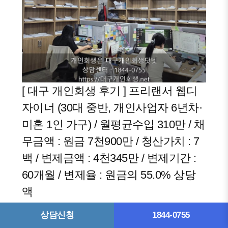
[ 대구 개인회생 후기 ] 프리랜서 웹디
자이너 (30대 중반, 개인사업자 6년차·
미혼 1인 가구) / 월평균수입 310만 / 채
무금액 : 원금 7천900만 / 청산가치 : 7
백 / 변제금액 : 4천345만 / 변제기간 :
60개월 / 변제율 : 원금의 55.0% 상당
액
작성일자
2026년 07월 27일
대구 개인회생 전문 김
상담신청
1844-0755
재현 법무사
님이 작성