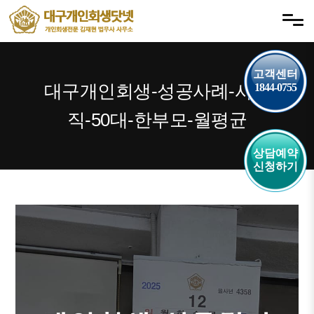
내
메뉴 건너뛰기
용
으
로
고객센터
바
대구개인회생-성공사례-사무
1844-0755
로
가
직-50대-한부모-월평균
기
상담예약
신청하기