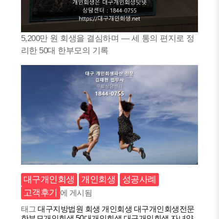
5,200만 원 회생을 결심하며 — 세 통의 편지로 정
리한 50대 한부모의 기록
대구개인회생
개인회생
성공사례
고객후기
에 게시됨
태그
대구지방법원
회생
개인회생
대구개인회생전문
한부모개인회생
50대개인회생
대구개인회생
자녀양