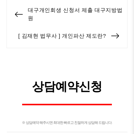
글
대구개인회생 신청서 제출 대구지방법
내
Previous
원
비
post:
게
[ 김재현 법무사 ] 개인파산 제도란?
Nex
이
post
션
상담예약신청
※ 상담예약 해주시면 최대한 빠르고 친절하게 상담해 드립니다.