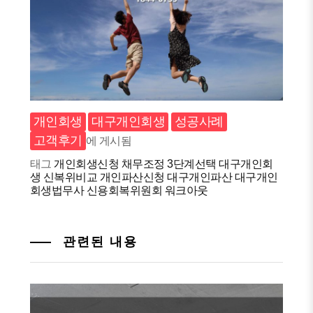
개인회생
대구개인회생
성공사례
고객후기
에 게시됨
태그
개인회생신청
채무조정
3단계선택
대구개인회
생
신복위비교
개인파산신청
대구개인파산
대구개인
회생법무사
신용회복위원회
워크아웃
관련된 내용