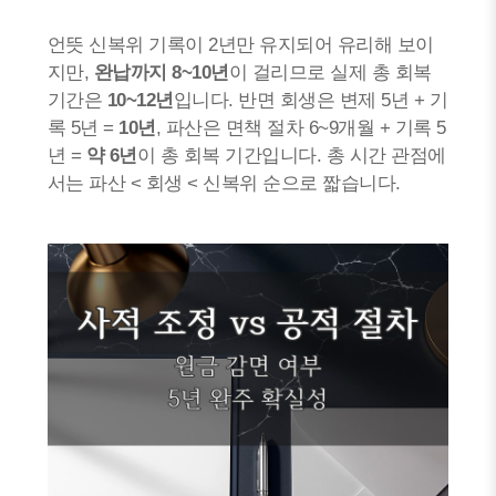
언뜻 신복위 기록이 2년만 유지되어 유리해 보이
지만,
완납까지 8~10년
이 걸리므로 실제 총 회복
기간은
10~12년
입니다. 반면 회생은 변제 5년 + 기
록 5년 =
10년
, 파산은 면책 절차 6~9개월 + 기록 5
년 =
약 6년
이 총 회복 기간입니다. 총 시간 관점에
서는 파산 < 회생 < 신복위 순으로 짧습니다.