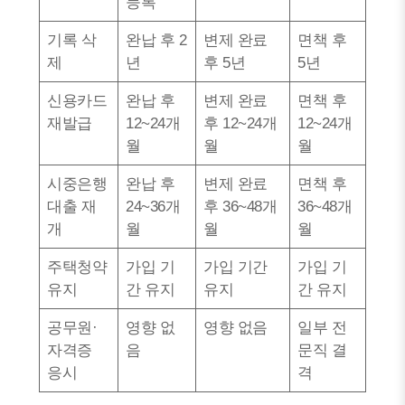
등록
기록 삭
완납 후 2
변제 완료
면책 후
제
년
후 5년
5년
신용카드
완납 후
변제 완료
면책 후
재발급
12~24개
후 12~24개
12~24개
월
월
월
시중은행
완납 후
변제 완료
면책 후
대출 재
24~36개
후 36~48개
36~48개
개
월
월
월
주택청약
가입 기
가입 기간
가입 기
유지
간 유지
유지
간 유지
공무원·
영향 없
영향 없음
일부 전
자격증
음
문직 결
응시
격