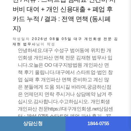
버비 대여 + 개인 신용대출 + 폐업 후
카드 누적 / 결과 : 전액 면책 (동시폐
지)
작성일자
2026년 08월 05일
대구 개인회생 전문 김
재현 법무사
님이 작성
안녕하세요.대구 수성구 범어동에 위치한 개
인회생 개인파산 면책 전문 김재현 법무사 입
니다.오늘은 OO 대구지방법원 개인파산 면
책 후기 올립니다.대구에서 스타트업·법인 창
업 실패 후 개인파산 면책 준비하고 계신 많
은 분들에게 도움 되시길 바라며,궁금하신점
은 언제던지 연락 주시거나 상담예약 남겨 주
십시오.감사합니다.수고하십시오. 개인회생
개인파산 전문https://대구개인회생.net상담센
터 : 1844-0755 스타트업 폐업 파산 후기 - 37
세 창업 4년 실패...
상담신청
1844-0755