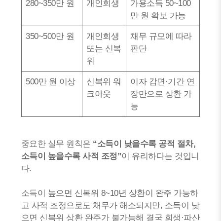
280~350만 원
개인회생
가용소득 50~100
만 원 확보 가능
350~500만 원
개인회생
채무 규모에 따라
또는 신복
판단
위
500만 원 이상
신복위 워
이자 감면·기간 연
크아웃
장만으로 상환 가
능
중요한 실무 원칙은
“소득이 낮을수록 공적 절차,
소득이 높을수록 사적 조정”
이 유리하다는 것입니
다.
소득이 높으면 신복위 8~10년 상환이 완주 가능하
고 사적 조정으로도 채무가 해소되지만, 소득이 낮
으면 신복위 상환 완주가 불가능해 결국 회생·파산