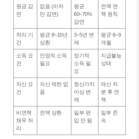
원금 감
없음 (이자
평균
전액 면
면
만 감면)
60~70%
책 원칙
감면
처리 기
평균 8~10년
3~5년 변
평균 6~9
간
상환
제
개월
소득 요
안정적 소득
정기적
지급불능
건
필요
소득 필
상태
요
자산 요
자산 제한 없
청산가치
재산 처
건
음
이상 변
분 후 면
제
책
비면책
전액 상환
일부 편
일부 존
채무 처
입 안 됨
속
리