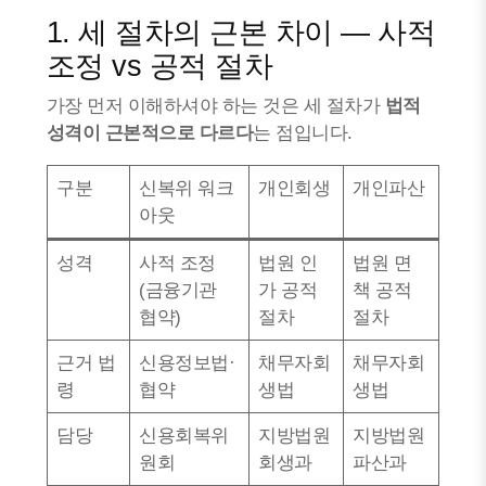
1. 세 절차의 근본 차이 — 사적
조정 vs 공적 절차
가장 먼저 이해하셔야 하는 것은 세 절차가
법적
성격이 근본적으로 다르다
는 점입니다.
구분
신복위 워크
개인회생
개인파산
아웃
성격
사적 조정
법원 인
법원 면
(금융기관
가 공적
책 공적
협약)
절차
절차
근거 법
신용정보법·
채무자회
채무자회
령
협약
생법
생법
담당
신용회복위
지방법원
지방법원
원회
회생과
파산과