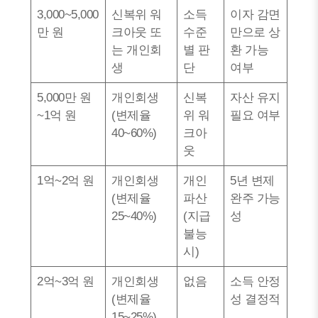
3,000~5,000
신복위 워
소득
이자 감면
만 원
크아웃 또
수준
만으로 상
는 개인회
별 판
환 가능
생
단
여부
5,000만 원
개인회생
신복
자산 유지
~1억 원
(변제율
위 워
필요 여부
40~60%)
크아
웃
1억~2억 원
개인회생
개인
5년 변제
(변제율
파산
완주 가능
25~40%)
(지급
성
불능
시)
2억~3억 원
개인회생
없음
소득 안정
(변제율
성 결정적
15~25%)