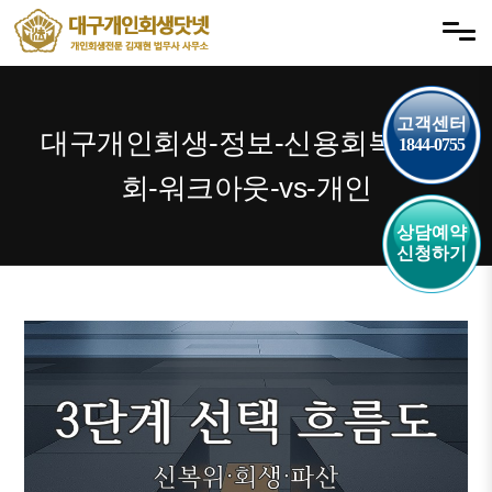
내
메뉴 건너뛰기
용
으
로
바
고객센터
대구개인회생-정보-신용회복위원
1844-0755
로
가
회-워크아웃-vs-개인
기
상담예약
신청하기