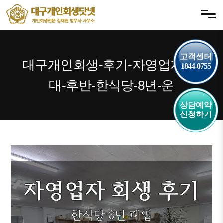
내
메뉴 건너뛰기
용
으
로
고객센터
바
대구개인회생-후기-자영업자-40
1844-0755
로
가
대-후반-한식당-8년-운
기
상담예약
신청하기