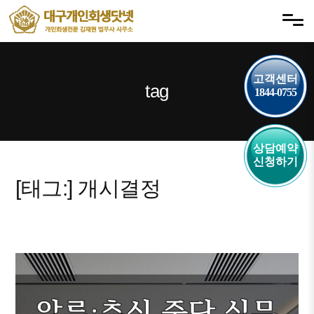
내
메뉴 건너뛰기
용
으
로
바
고객센터
tag
1844-0755
로
가
기
상담예약
신청하기
[태그:]
개시결정