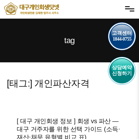
내
메뉴 건너뛰기
용
으
로
고객센터
바
tag
1844-0755
로
가
기
상담예약
신청하기
[태그:]
개인파산자격
[ 대구 개인회생 정보 ] 회생 vs 파산 —
대구 거주자를 위한 선택 가이드 (소득·
재산·채무 유형별 비교 표)