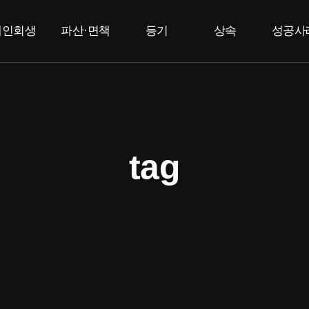
개인회생
파산·면책
등기
상속
성공사
개인회생
개인파산
부동산등기
상속한정승인
고
법인등기
면책
특별한정승인
F
상속포기
tag