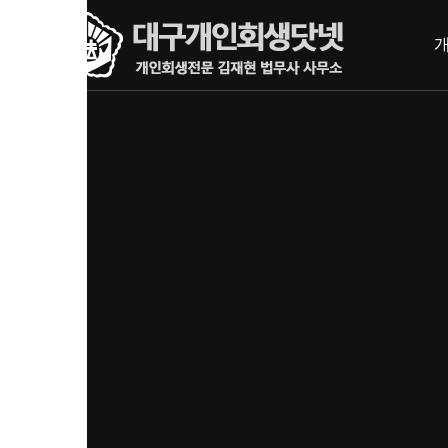
내
메뉴 건너뛰기
용
으
로
바
로
가
기