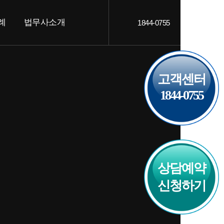
례
법무사소개
1844-0755
객후기
인사말
AQ
오시는 길
고객센터
1844-0755
상담예약
신청하기