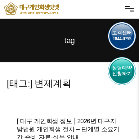
내
메뉴 건너뛰기
용
으
로
고객센터
바
tag
1844-0755
로
가
기
상담예약
신청하기
[태그:]
변제계획
[ 대구 개인회생 정보 ] 2026년 대구지
방법원 개인회생 절차 – 단계별 소요기
간·준비 자료·실무 안내