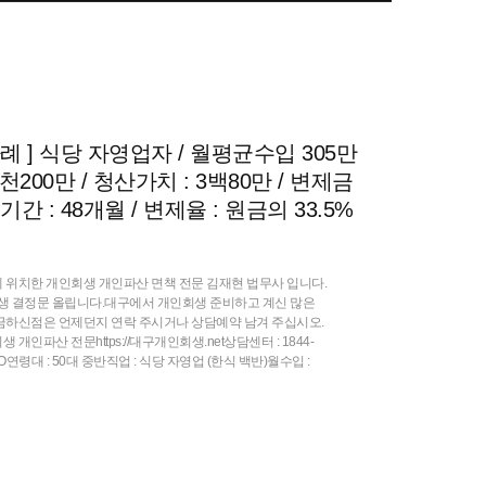
 ] 식당 자영업자 / 월평균수입 305만
천200만 / 청산가치 : 3백80만 / 변제금
제기간 : 48개월 / 변제율 : 원금의 33.5%
 위치한 개인회생 개인파산 면책 전문 김재현 법무사 입니다.
생 결정문 올립니다.대구에서 개인회생 준비하고 계신 많은
금하신점은 언제던지 연락 주시거나 상담예약 남겨 주십시오.
인파산 전문https://대구개인회생.net상담센터 : 1844-
진OO연령대 : 50대 중반직업 : 식당 자영업 (한식 백반)월수입 :