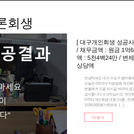
론회생
[ 대구개인회생 성공사례
/ 채무금액 : 원금 1억6
액 : 5천4백24만 / 변
상당액
안녕하세요.대구 수성구 범어동에
오늘은 OO 대구지방법원 개인회
분들에게 도움 되시길 바라며,궁
감사합니다.수고하십시오. 개인회생 개
0755 [ 개인회생 내용 ] 이름 : 
3,050,000원가족관계 : […]
더보기