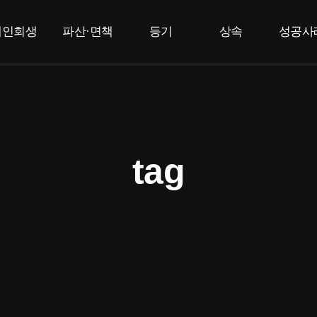
개인회생
파산·면책
등기
상속
성공사
개인회생
개인파산
부동산등기
상속한정승인
고
법인등기
면책
특별한정승인
F
상속포기
tag