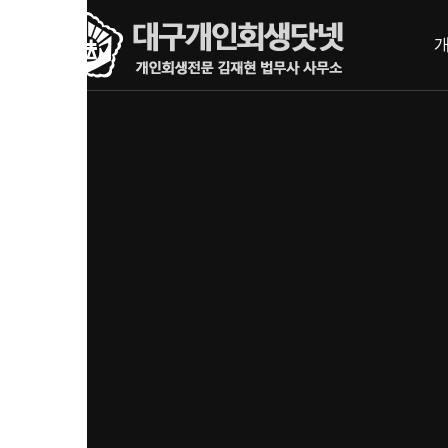
내
메뉴 건너뛰기
용
으
로
바
로
가
기