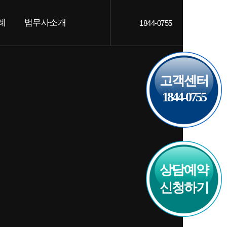
례
법무사소개
1844-0755
객후기
인사말
AQ
오시는 길
고객센터
1844-0755
상담예약
신청하기