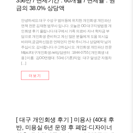
356만 / 변제기간 : 60개월 / 변제율 : 원
금의 38.0% 상당액
안녕하세요.대구 수성구 범어동에 위치한 개인회생 개인파산
면책 전문 김재현 법무사 입니다. 오늘은 OO 대구지방법원 개
인회생 후기 올립니다.대구에서 가족 의료비·자녀 학자금 부
담으로 개인회생 준비하고 계신 많은 분들에게 도움 되시길
바라며,궁금하신점은 언제던지 연락 주시거나 상담예약 남겨
주십시오. 감사합니다.수고하십시오. 개인회생 개인파산 전문
https://대구개인회생.net상담센터 : 1844-0755 [ 개인회생 내
용 ] 이름 : 김OO연령대 : 53세 (기혼)직업 : 대구 달성군 자동차
[…]
더보기
[ 대구 개인회생 후기 ] 미용사 (40대 후
반, 미용실 6년 운영 후 폐업·디자이너