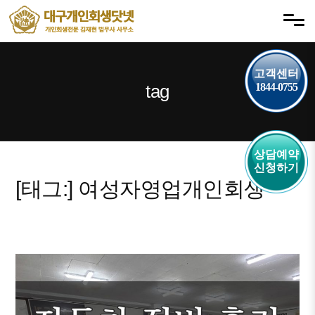
내
메뉴 건너뛰기
용
으
로
고객센터
바
tag
1844-0755
로
가
기
상담예약
신청하기
[태그:]
여성자영업개인회생