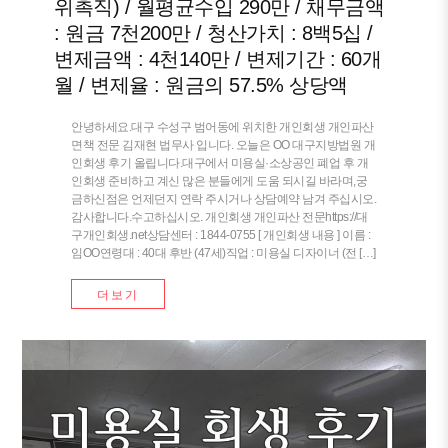
위촉직) / 월평균수입 290만 / 채무금액
: 원금 7천200만 / 청산가치 : 8백5십 /
변제금액 : 4천140만 / 변제기간 : 60개
월 / 변제율 : 원금의 57.5% 상당액
안녕하세요.대구 수성구 범어동에 위치한 개인회생 개인파산
면책 전문 김재현 법무사 입니다. 오늘은 OO 대구지방법원 개
인회생 후기 올립니다.대구에서 미용실·소상공인 폐업 후 개
인회생 준비하고 계신 많은 분들에게 도움 되시길 바라며,궁
금하신점은 언제던지 연락 주시거나 상담예약 남겨 주십시오.
감사합니다.수고하십시오. 개인회생 개인파산 전문https://대
구개인회생.net상담센터 : 1844-0755 [ 개인회생 내용 ] 이름 :
임OO연령대 : 40대 후반 (47세)직업 : 미용실 디자이너 (전 […]
더보기