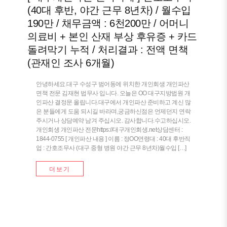
(40대 후반, 야간 근무 8년차) / 월수입
190만 / 채무금액 : 6천200만 / 어머니
의료비 + 본인 산재 부상 후유증 + 카드
돌려막기 누적 / 처리결과 : 전액 면책
(관재인 조사 6개월)
안녕하세요.대구 수성구 범어동에 위치한 개인회생 개인파산
면책 전문 김재현 법무사 입니다. 오늘은 OO 대구지방법원 개
인파산 결정문 올립니다.대구에서 개인파산 준비하고 계신 많
은 분들에게 도움 되시길 바라며,궁금하신점은 언제던지 연락
주시거나 상담예약 남겨 주십시오. 감사합니다.수고하십시오.
개인회생 개인파산 전문https://대구개인회생.net상담센터 :
1844-0755 [ 개인파산 내용 ] 이름 : 정OO연령대 : 40대 후반직
업 : 간호조무사 (대구 중형 병원 야간 근무 8년차)월수입 […]
더보기