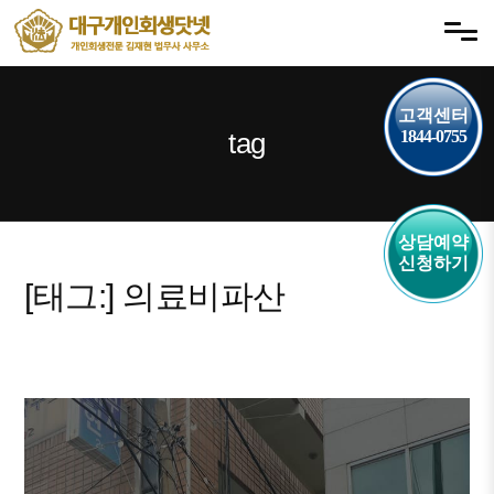
내
메뉴 건너뛰기
용
으
로
고객센터
바
tag
1844-0755
로
가
기
상담예약
신청하기
[태그:]
의료비파산