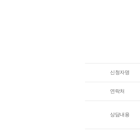
신청자명
연락처
상담내용