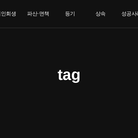
개인회생
파산·면책
등기
상속
성공사
개인회생
개인파산
부동산등기
상속한정승인
고
법인등기
면책
특별한정승인
F
상속포기
tag