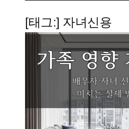
[태그:]
자녀신용