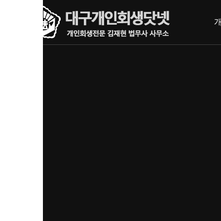
내
메뉴 건너뛰기
용
으
로
바
로
가
기