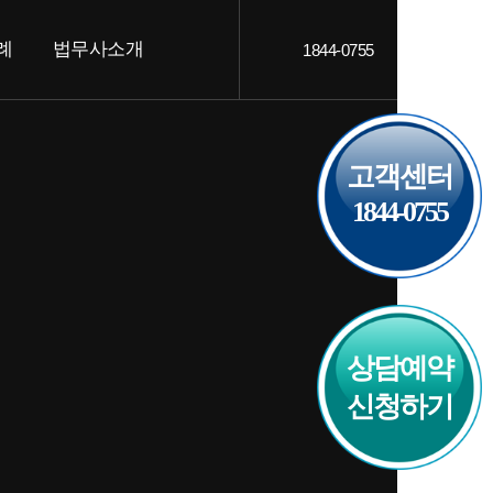
례
법무사소개
1844-0755
객후기
인사말
AQ
오시는 길
고객센터
1844-0755
상담예약
신청하기