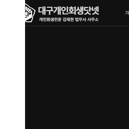
내
메뉴 건너뛰기
용
으
로
바
로
가
기