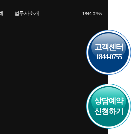
례
법무사소개
1844-0755
객후기
인사말
AQ
오시는 길
고객센터
1844-0755
상담예약
신청하기