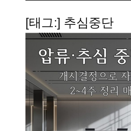
[태그:]
추심중단