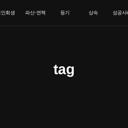
개인회생
파산·면책
등기
상속
성공사
개인회생
개인파산
부동산등기
상속한정승인
고
법인등기
면책
특별한정승인
F
상속포기
tag