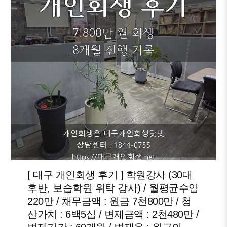
[ 대구 개인회생 후기 ] 학원강사 (30대
후반, 보습학원 위탁 강사) / 월평균수입
220만 / 채무금액 : 원금 7천800만 / 청
산가치 : 6백5십 / 변제금액 : 2천480만 /