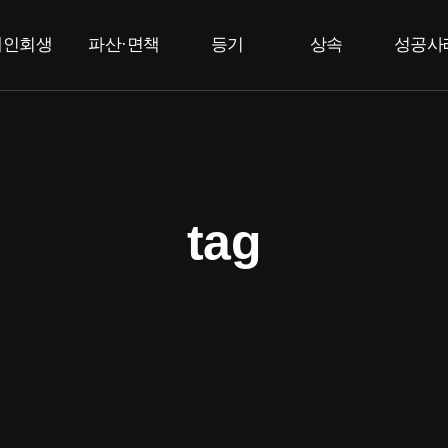
개인회생
파산·면책
등기
상속
성공사
개인회생
개인파산
부동산등기
상속한정승인
고
법인등기
면책
특별한정승인
F
상속포기
tag