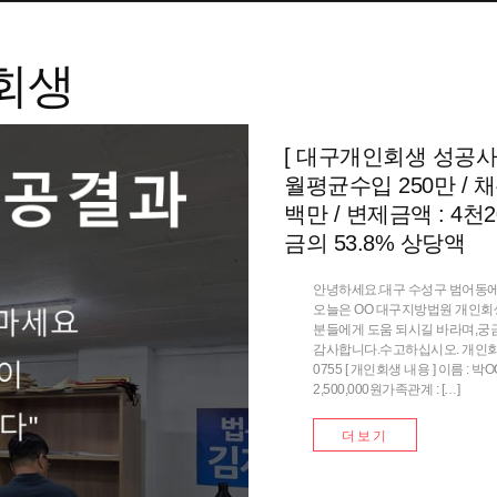
회생
[ 대구개인회생 성공사례 
월평균수입 250만 / 채무
백만 / 변제금액 : 4천2
금의 53.8% 상당액
안녕하세요.대구 수성구 범어동에
오늘은 OO 대구지방법원 개인회
분들에게 도움 되시길 바라며,궁
감사합니다.수고하십시오. 개인회생 개
0755 [ 개인회생 내용 ] 이름 : 
2,500,000원가족관계 : […]
더보기