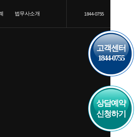
례
법무사소개
1844-0755
객후기
인사말
AQ
오시는 길
고객센터
1844-0755
상담예약
신청하기