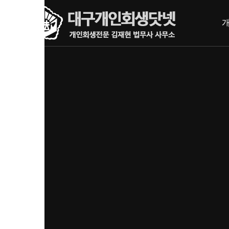
내
메뉴 건너뛰기
용
으
로
바
로
가
기