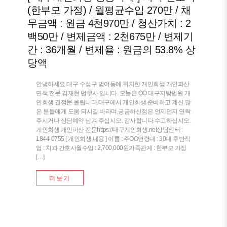
(한부모 가정) / 월평균수입 270만 / 채
무금액 : 원금 4천970만 / 청산가치 : 2
백50만 / 변제금액 : 2천675만 / 변제기
간 : 36개월 / 변제율 : 원금의 53.8% 상
당액
안녕하세요.대구 수성구 범어동에 위치한 개인회생 개인파산
면책 전문 김재현 법무사 입니다. 오늘은 OO 대구지방법원 개
인회생 결정문 올립니다.대구에서 개인회생 준비하고 계신 많
은 분들에게 도움 되시길 바라며,궁금하신점은 언제던지 연락
주시거나 상담예약 남겨 주십시오. 감사합니다.수고하십시오.
개인회생 개인파산 전문https://대구개인회생.net상담센터 :
1844-0755 [ 개인회생 내용 ] 이름 : 주OO연령대 : 30대 후반직
업 : 치과 간호사월수입 : 2,700,000원가족관계 : 한부모 가정
[…]
더보기