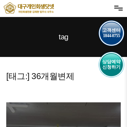
내
메뉴 건너뛰기
용
으
로
바
고객센터
tag
1844-0755
로
가
기
상담예약
신청하기
[태그:]
36개월변제