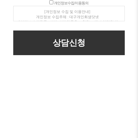
개인정보수집/이용동의
[개인정보 수집 및 이용안내]
개인정보 수집주체 : 대구개인회생닷넷
개인정보 수집항목 : 성명, 연락처등을 포함한 고객이 입력한 정
보
개인정보 수집 이용목적 : 전화, SMS를 통한 상품안내 및 상담
개인정보보유/이용기간 : 수집일로부터 1년(고객동의 철회시
지체없이 파기)