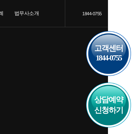
례
법무사소개
1844-0755
객후기
인사말
고객센터
AQ
오시는 길
1844-0755
상담예약
신청하기