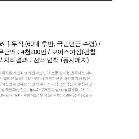
] 무직 (60대 후반, 국민연금 수령) /
무금액 : 4천200만 / 보이스피싱(검찰
원 / 처리결과 : 전액 면책 (동시폐지)
 위치한 개인회생 개인파산 면책 전문 김재현 법무사 입니다.
산 결정문 올립니다.대구에서 개인파산 준비하고 계신 많은
금하신점은 언제던지 연락 주시거나 상담예약 남겨 주십시오.
인파산 전문https://대구개인회생.net상담센터 : 1844-
정OO연령대 : 60대 후반직업 : 무직 (전 주부, 국민연금 수령)월수