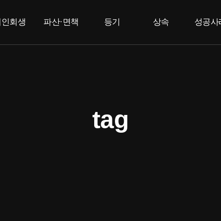
개인회생
파산·면책
등기
상속
성공사
개인회생
개인파산
부동산등기
상속한정승인
고
법인등기
면책
특별한정승인
F
상속포기
tag