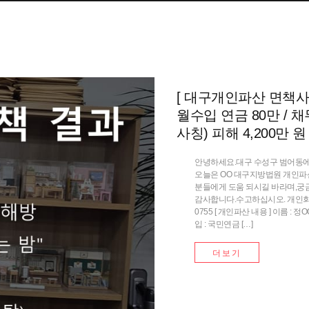
[ 대구개인파산 면책사례 
월수입 연금 80만 / 채
사칭) 피해 4,200만 
안녕하세요.대구 수성구 범어동에
오늘은 OO 대구지방법원 개인파
분들에게 도움 되시길 바라며,궁
감사합니다.수고하십시오. 개인회생 개
0755 [ 개인파산 내용 ] 이름 : 
입 : 국민연금 […]
더보기