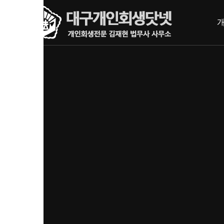
내
메뉴 건너뛰기
용
으
로
바
로
가
기