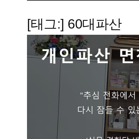
[태그:]
60대파산