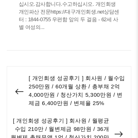
십시오.감사합니다.수고하십시오. 개인회생
개인파산 전문https://대구개인회생.net상담센
터 : 1844-0755 우편함 앞의 두 걸음 - 62세 사
별 여성의...
글
[ 개인회생 성공후기 ] 회사원 / 월수입
내
250만원 / 60개월 상환 / 총부채 2억
비
Previous
4,000만원 / 청산가치 5,300만원 / 변
게
post:
제금 6,400만원 / 변제율 25%
이
션
[ 개인회생 성공후기 ] 회사원 / 월평균
수입 210만 / 월변제금 98만원 / 36개
Nex
월변제 총채무액 1억 / 청산가치 200만