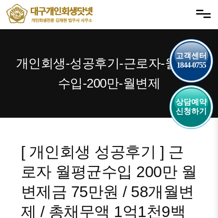
내
메뉴 건너뛰기
용
으
로
고객센터
바
개인회생-성공후기-근로자-월평균
1844-0755
로
가
수입-200만-월변제
기
상담예약
신청하기
[ 개인회생 성공후기 ] 근
로자 월평균수입 200만 월
변제금 75만원 / 58개월변
제 / 총채무액 1억1천9백