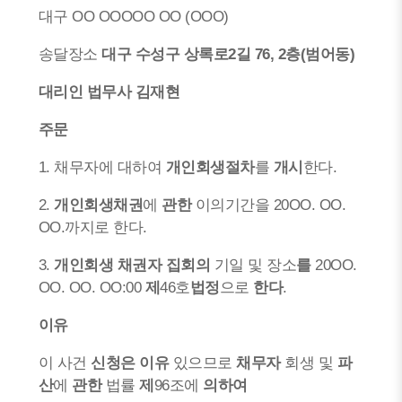
대구 OO OOOOO OO (OOO)
송달장소
대구 수성구 상록로2길 76, 2층(범어동)
대리인 법무사 김재현
주문
1. 채무자에 대하여
개인회생절차
를
개시
한다.
2.
개인회생채권
에
관한
이의기간을 20OO. OO.
OO.까지로 한다.
3.
개인회생
채권자 집회의
기일 및 장소
를
20OO.
OO. OO. OO:00
제
46호
법정
으로
한다
.
이유
이 사건
신청은 이유
있으므로
채무자
회생 및
파
산
에
관한
법률
제
96조에
의하여