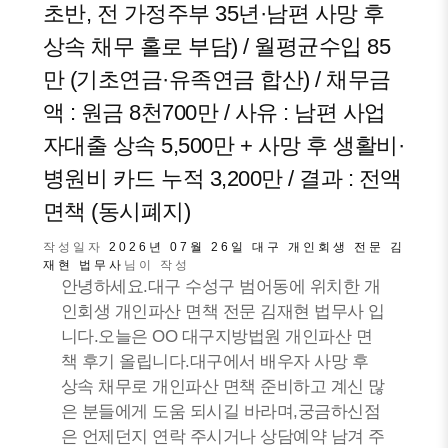
초반, 전 가정주부 35년·남편 사망 후
상속 채무 홀로 부담) / 월평균수입 85
만 (기초연금·유족연금 합산) / 채무금
액 : 원금 8천700만 / 사유 : 남편 사업
자대출 상속 5,500만 + 사망 후 생활비·
병원비 카드 누적 3,200만 / 결과 : 전액
면책 (동시폐지)
작성일자
2026년 07월 26일
대구 개인회생 전문 김
재현 법무사
님이 작성
안녕하세요.대구 수성구 범어동에 위치한 개
인회생 개인파산 면책 전문 김재현 법무사 입
니다.오늘은 OO 대구지방법원 개인파산 면
책 후기 올립니다.대구에서 배우자 사망 후
상속 채무로 개인파산 면책 준비하고 계신 많
은 분들에게 도움 되시길 바라며,궁금하신점
은 언제던지 연락 주시거나 상담예약 남겨 주