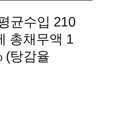
월평균수입 210
변제 총채무액 1
% (탕감율