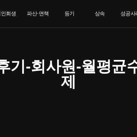
개인회생
파산·면책
등기
상속
성공사
개인회생
개인파산
부동산등기
상속한정승인
고
법인등기
면책
특별한정승인
F
상속포기
기-회사원-월평균수
제