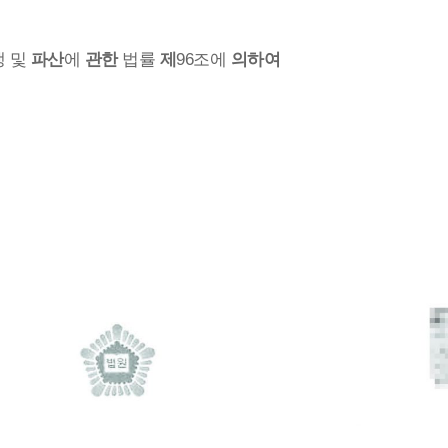
생 및
파산
에
관한
법률
제
96조에
의하여