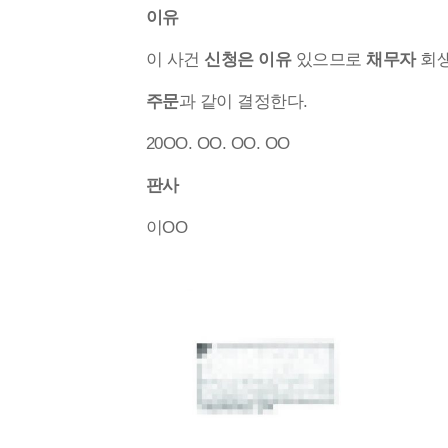
이유
이 사건
신청은 이유
있으므로
채무자
회
주문
과 같이 결정한다.
20OO. OO. OO. OO
판사
이OO