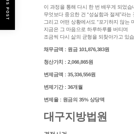
PREVIOUS POST
이 과정을 통해 다시 한 번 배우게 되었습
무엇보다 중요한 건 “성실함과 절제”라는 
그리고 어떤 상황에서도 “포기하지 않는 
지금은 그 마음으로 하루하루를 버티며
조금씩 다시 삶의 균형을 되찾아가고 있습
채무금액 : 원금 101,876,383원
청산가치 : 2,066,865원
변제금액 : 35,336,556원
변제기간 : 36개월
변제율 : 원금의 35% 상당액
대구지방법원