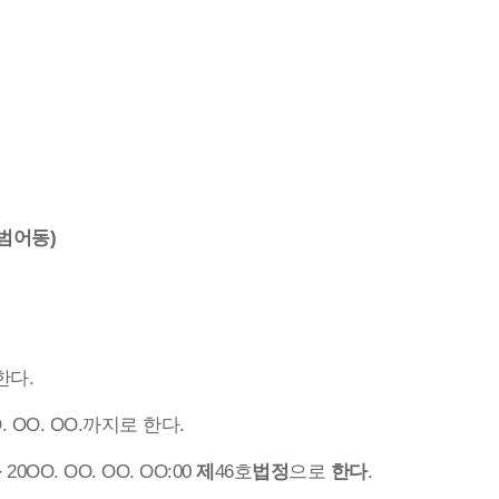
(범어동)
한다.
 OO. OO.까지로 한다.
를
20OO. OO. OO. OO:00
제
46호
법정
으로
한다
.