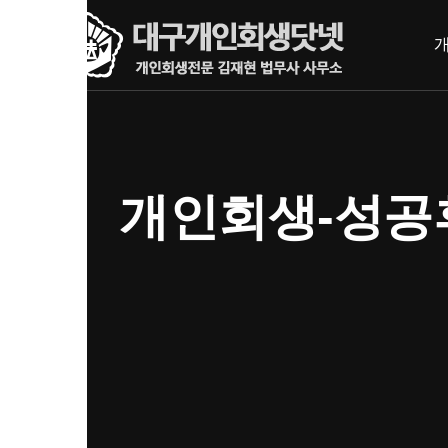
내
메뉴 건너뛰기
용
으
로
바
로
가
기
개인회생-성공후