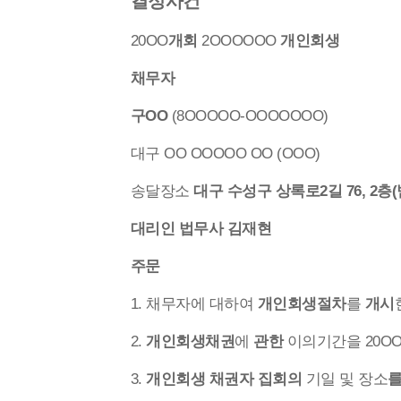
결정사건
20OO
개회
2OOOOOO
개인회생
채무자
구OO
(8OOOOO-OOOOOOO)
대구 OO OOOOO OO (OOO)
송달장소
대구 수성구 상록로2길 76, 2층
대리인 법무사 김재현
주문
1. 채무자에 대하여
개인회생절차
를
개시
2.
개인회생채권
에
관한
이의기간을 20OO.
3.
개인회생
채권자 집회의
기일 및 장소