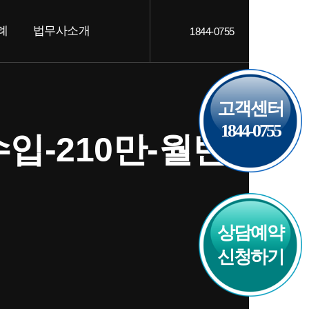
례
법무사소개
1844-0755
객후기
인사말
AQ
오시는 길
고객센터
1844-0755
입-210만-월변
상담예약
신청하기