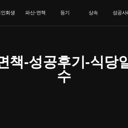
개인회생
파산·면책
등기
상속
성공사
개인회생
개인파산
부동산등기
상속한정승인
고
법인등기
면책
특별한정승인
F
상속포기
책-성공후기-식당일
수