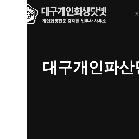
내
메뉴 건너뛰기
용
으
로
바
로
가
기
대구개인파산면