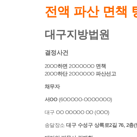
전액 파산 면책 
대구지방법원
결정사건
20OO
하면
2OOOOOO
면책
20OO
하단
2OOOOOO
파산선고
채무자
서OO
(6OOOOO-OOOOOOO)
대구 OO OOOOO OO (OOO)
송달장소
대구 수성구 상록로2길 76, 2층