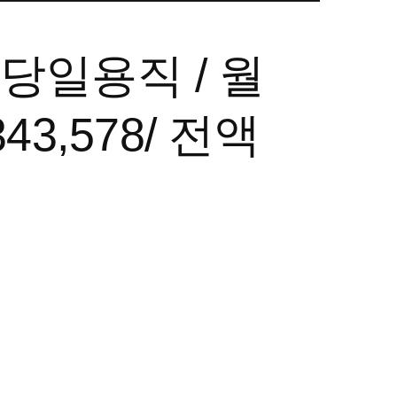
당일용직 / 월
43,578/ 전액