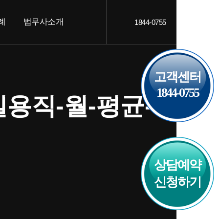
례
법무사소개
1844-0755
객후기
인사말
AQ
오시는 길
고객센터
1844-0755
용직-월-평균-
상담예약
신청하기