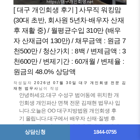
[ 대구 개인회생 후기 ] 사무직 워킹맘
(30대 초반, 회사원 5년차·배우자 산재
후 재활 중) / 월평균수입 310만 (배우
자 산재급여 130만) / 채무금액 : 원금 7
천500만 / 청산가치 : 8백 / 변제금액 : 3
천600만 / 변제기간 : 60개월 / 변제율 :
원금의 48.0% 상당액
작성일자
2026년 07월 30일
대구 개인회생 전문 김
재현 법무사
님이 작성
안녕하세요.대구 수성구 범어동에 위치한 개
인회생 개인파산 면책 전문 김재현 법무사 입
니다.오늘은 OO 대구지방법원 개인회생 후
기 올립니다.대구에서 배우자 산재·질병 후
가구 소득 급감으로 개인회생 준비하고 계신
상담신청
1844-0755
많은 분들에게 도움 되시길 바라며,궁금하신