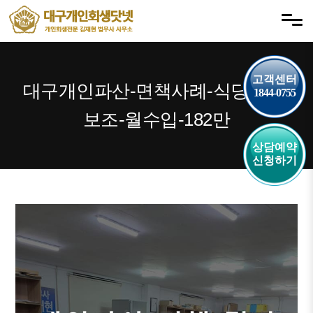
내
메뉴 건너뛰기
용
으
로
바
고객센터
대구개인파산-면책사례-식당-주방
1844-0755
로
가
보조-월수입-182만
기
상담예약
신청하기