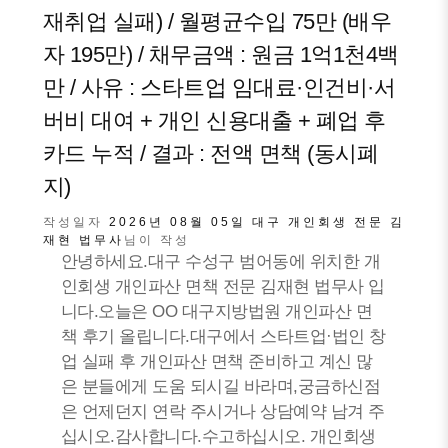
재취업 실패) / 월평균수입 75만 (배우
자 195만) / 채무금액 : 원금 1억1천4백
만 / 사유 : 스타트업 임대료·인건비·서
버비 대여 + 개인 신용대출 + 폐업 후
카드 누적 / 결과 : 전액 면책 (동시폐
지)
작성일자
2026년 08월 05일
대구 개인회생 전문 김
재현 법무사
님이 작성
안녕하세요.대구 수성구 범어동에 위치한 개
인회생 개인파산 면책 전문 김재현 법무사 입
니다.오늘은 OO 대구지방법원 개인파산 면
책 후기 올립니다.대구에서 스타트업·법인 창
업 실패 후 개인파산 면책 준비하고 계신 많
은 분들에게 도움 되시길 바라며,궁금하신점
은 언제던지 연락 주시거나 상담예약 남겨 주
십시오.감사합니다.수고하십시오. 개인회생