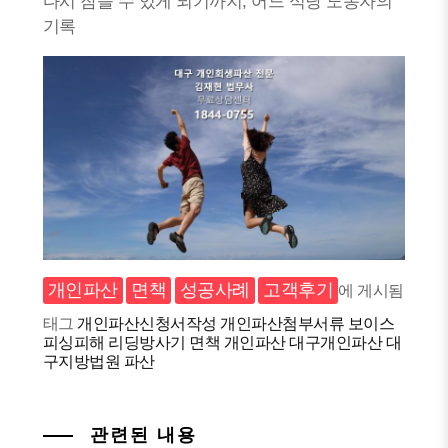
다시 잠들 수 있게 되기까지, 어느 식당 노동자의
기록
개인파산
면책
성공사례
고객후기
에 게시됨
태그
개인파산신청서작성
개인파산첨부서류
보이스
피싱피해
리딩방사기
면책
개인파산
대구개인파산
대
구지방법원
파산
관련된 내용