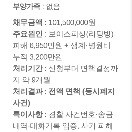
부양가족
: 없음
채무금액
: 101,500,000원
주요원인
: 보이스피싱(리딩방)
피해 6,950만원 + 생계·병원비
누적 3,200만원
처리기간
: 신청부터 면책결정까
지 약 9개월
처리결과
:
전액 면책 (동시폐지
사건)
특이사항
: 경찰 사건번호·송금
내역·대화기록 입증, 사기 피해