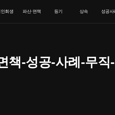
개인회생
파산·면책
등기
상속
성공사
개인회생
개인파산
부동산등기
상속한정승인
고
법인등기
면책
특별한정승인
F
상속포기
책-성공-사례-무직