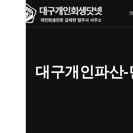
내
메뉴 건너뛰기
용
으
로
바
로
가
기
대구개인파산-면