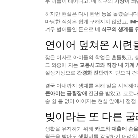
두 아들이 태어나고, 네 식구의
가장이 되
하지만 현실은 다시 한번 등을 돌렸습니다
마땅한 직장은 쉽게 구해지지 않았고,
IM
겨우 벌어들인 돈으로
네 식구의 생계를 
연이어 덮쳐온 시련
잦은 이사로 아이들의 학업은 흔들렸고, 
그 와중에 저는
교통사고와 직장 내 기계 
설상가상으로
간경화 진단
까지 받으며 건
결국 아내까지 생계를 위해 일을 시작해야 
큰아이는 공황장애
진단을 받았고, 코로나
숨 쉴 틈 없이 이어지는 현실 앞에서 점
빚이라는 또 다른 굴
생활을 유지하기 위해
카드와 대출에 손을
월급을 받아도 생활비를 감당하기 어려워 