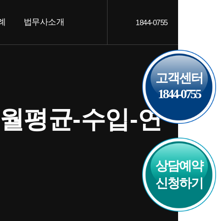
례
법무사소개
1844-0755
객후기
인사말
AQ
오시는 길
고객센터
1844-0755
-월평균-수입-연
상담예약
신청하기