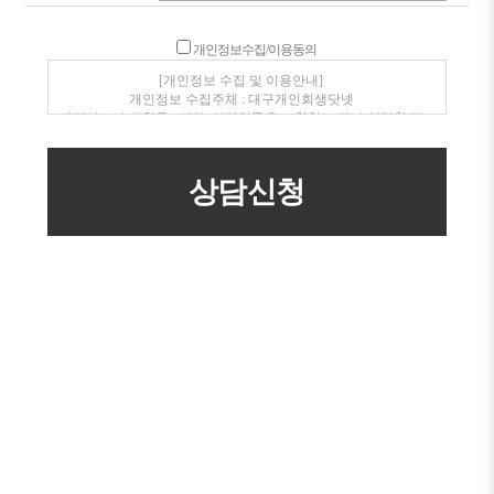
개인정보수집/이용동의
[개인정보 수집 및 이용안내]
개인정보 수집주체 : 대구개인회생닷넷
개인정보 수집항목 : 성명, 연락처등을 포함한 고객이 입력한 정
보
개인정보 수집 이용목적 : 전화, SMS를 통한 상품안내 및 상담
개인정보보유/이용기간 : 수집일로부터 1년(고객동의 철회시
지체없이 파기)