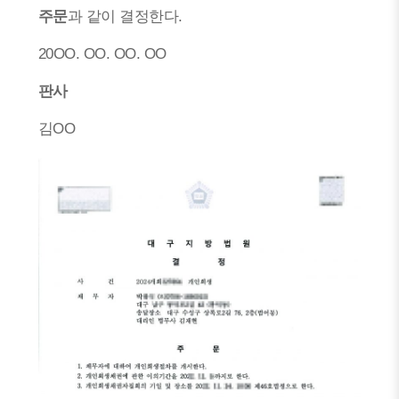
주문
과 같이 결정한다.
20OO. OO. OO. OO
판사
김OO