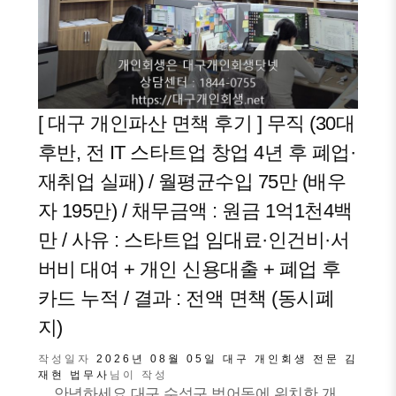
[ 대구 개인파산 면책 후기 ] 무직 (30대
후반, 전 IT 스타트업 창업 4년 후 폐업·
재취업 실패) / 월평균수입 75만 (배우
자 195만) / 채무금액 : 원금 1억1천4백
만 / 사유 : 스타트업 임대료·인건비·서
버비 대여 + 개인 신용대출 + 폐업 후
카드 누적 / 결과 : 전액 면책 (동시폐
지)
작성일자
2026년 08월 05일
대구 개인회생 전문 김
재현 법무사
님이 작성
안녕하세요.대구 수성구 범어동에 위치한 개