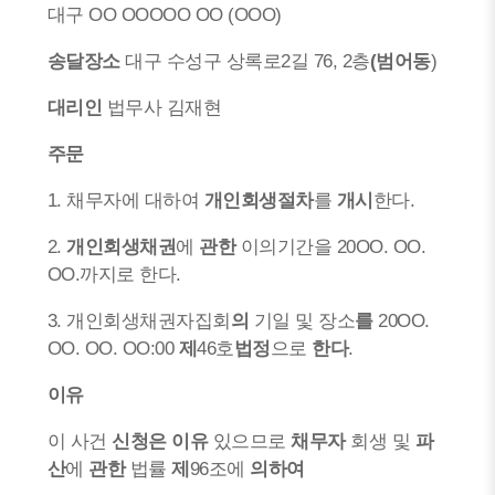
대구 OO OOOOO OO (OOO)
송달장소
대구 수성구 상록로2길 76, 2층
(범어동
)
대리인
법무사 김재현
주문
1. 채무자에 대하여
개인회생절차
를
개시
한다.
2.
개인회생채권
에
관한
이의기간을 20OO. OO.
OO.까지로 한다.
3. 개인회생채권자집회
의
기일 및 장소
를
20OO.
OO. OO. OO:00
제
46호
법정
으로
한다
.
이유
이 사건
신청은 이유
있으므로
채무자
회생 및
파
산
에
관한
법률
제
96조에
의하여