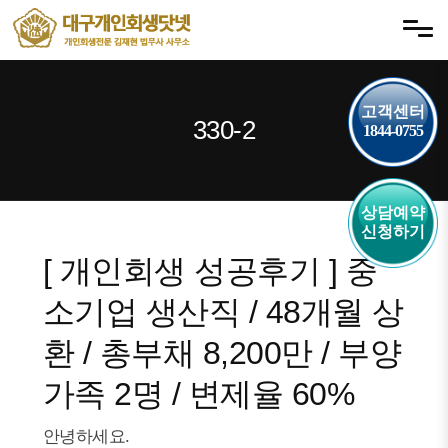
내
메뉴 건너뛰기
용
으
로
고객센터
바
330-2
1844-0755
로
가
기
상담예약
신청하기
[ 개인회생 성공후기 ] 중
소기업 생산직 / 48개월 상
환 / 총부채 8,200만 / 부양
가족 2명 / 변제율 60%
안녕하세요.