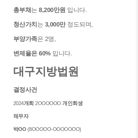
총부채
는
8,200만원
입니다.
청산가치
는
3,000만
정도되며,
부양가족
은 2명,
변제율은 60%
입니다.
대구지방법원
결정사건
2024
개회
2OOOOOO
개인회생
채무자
박OO
(8OOOOO-OOOOOOO)