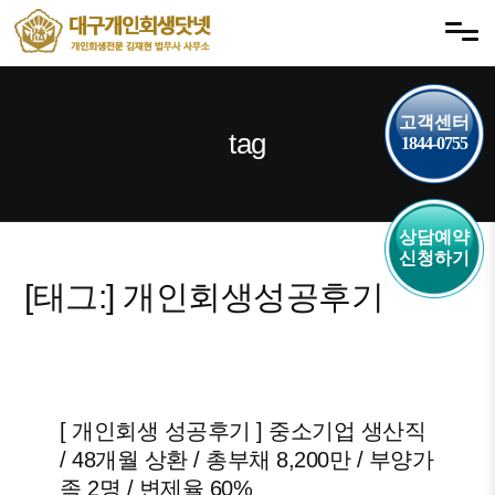
내
메뉴 건너뛰기
용
으
로
고객센터
바
tag
1844-0755
로
가
기
상담예약
신청하기
[태그:]
개인회생성공후기
[ 개인회생 성공후기 ] 중소기업 생산직
/ 48개월 상환 / 총부채 8,200만 / 부양가
족 2명 / 변제율 60%