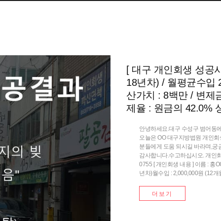
[ 대구 개인회생 성공사
18년차) / 월평균수입 2
산가치 : 8백만 / 변제금
제율 : 원금의 42.0%
안녕하세요.대구 수성구 범어동에
오늘은 OO 대구지방법원 개인회
분들에게 도움 되시길 바라며,궁
감사합니다.수고하십시오. 개인회생 개
0755 [ 개인회생 내용 ] 이름 :
년차)월수입 : 2,000,000원 (12개월
더보기