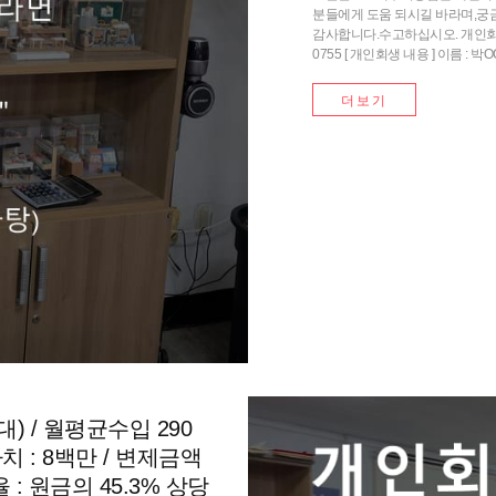
분들에게 도움 되시길 바라며,궁
감사합니다.수고하십시오. 개인회생 개
0755 [ 개인회생 내용 ] 이름 : 박
더보기
대) / 월평균수입 290
가치 : 8백만 / 변제금액
율 : 원금의 45.3% 상당