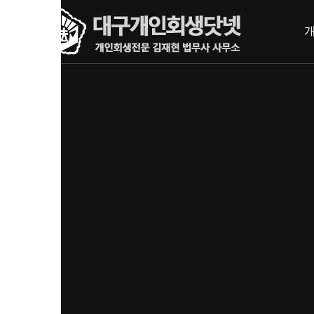
내
메뉴 건너뛰기
용
으
로
바
로
가
기