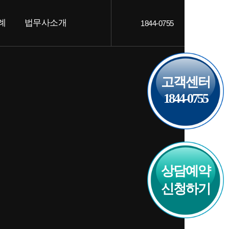
례
법무사소개
1844-0755
객후기
인사말
AQ
오시는 길
고객센터
1844-0755
상담예약
신청하기