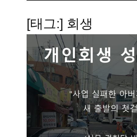
[태그:]
회생