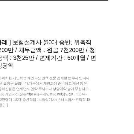
례 ] 보험설계사 (50대 중반, 위촉직
00만 / 채무금액 : 원금 7천200만 / 청
액 : 3천25만 / 변제기간 : 60개월 / 변
 상당액
 위치한 개인회생 개인파산 면책 전문 김재현 법무사 입니다.
생 결정문 올립니다.대구에서 개인회생 준비하고 계신 많은
금하신점은 언제던지 연락 주시거나 상담예약 남겨 주십시오.
인파산 전문https://대구개인회생.net상담센터 : 1844-
 홍OO연령대 : 50대 중반직업 : 보험설계사 (손해보험사 위촉직 18
 […]