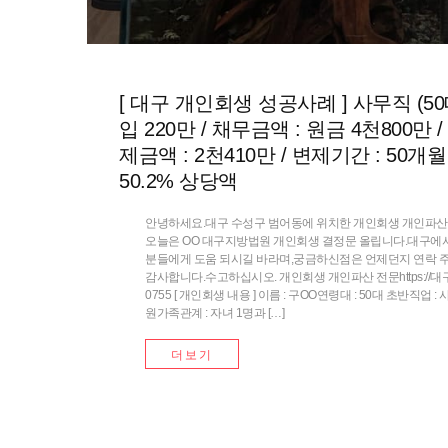
[ 대구 개인회생 성공사례 ] 사무직 (5
입 220만 / 채무금액 : 원금 4천800만 /
제금액 : 2천410만 / 변제기간 : 50개월
50.2% 상당액
안녕하세요.대구 수성구 범어동에 위치한 개인회생 개인파산 
오늘은 OO 대구지방법원 개인회생 결정문 올립니다.대구에
분들에게 도움 되시길 바라며,궁금하신점은 언제던지 연락 
감사합니다.수고하십시오. 개인회생 개인파산 전문https://대구개
0755 [ 개인회생 내용 ] 이름 : 구OO연령대 : 50대 초반직업 : 
원가족관계 : 자녀 1명과 […]
더보기