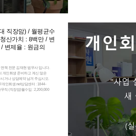
0대 직장맘) / 월평균수
 청산가치 : 8백만 / 변
 / 변제율 : 원금의
면책 전문 김재현 법무사 입니다.
서 개인회생 준비하고 계신 많은
주시거나 상담예약 남겨 주십시오.
인회생.net상담센터 : 1844-
사무직 (직장맘)월수입 : 2,200,000