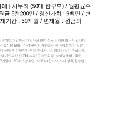
례 ] 사무직 (50대 한부모) / 월평균수
 원금 5천200만 / 청산가치 : 9백만 / 변
변제기간 : 50개월 / 변제율 : 원금의
 위치한 개인회생 개인파산 면책 전문 김재현 법무사 입니다.
생 결정문 올립니다.대구에서 개인회생 준비하고 계신 많은
금하신점은 언제던지 연락 주시거나 상담예약 남겨 주십시오.
인파산 전문https://대구개인회생.net상담센터 : 1844-
권OO연령대 : 50대 초반직업 : 사무직 (한부모, 자녀 양육)월수입 :