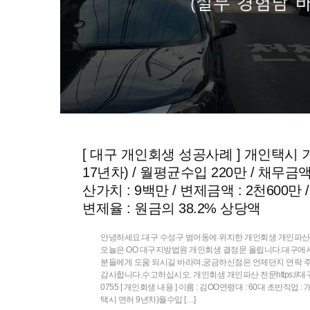
[ 대구 개인회생 성공사례 ] 개인택시 기
17년차) / 월평균수입 220만 / 채무금액 
산가치 : 9백만 / 변제금액 : 2천600만 /
변제율 : 원금의 38.2% 상당액
안녕하세요.대구 수성구 범어동에 위치한 개인회생 개인파산 
오늘은 OO 대구지방법원 개인회생 결정문 올립니다.대구에
분들에게 도움 되시길 바라며,궁금하신점은 언제던지 연락 
감사합니다.수고하십시오. 개인회생 개인파산 전문https://대구개
0755 [ 개인회생 내용 ] 이름 : 김OO연령대 : 60대 초반직업 
택시 면허 9년차)월수입 […]