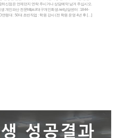
금하신점은 언제던지 연락 주시거나 상담예약 남겨 주십시오.
인파산 전문https://대구개인회생.net상담센터 : 1844-
OO연령대 : 50대 초반직업 : 학원 강사 (전 학원 운영 4년 후 […]