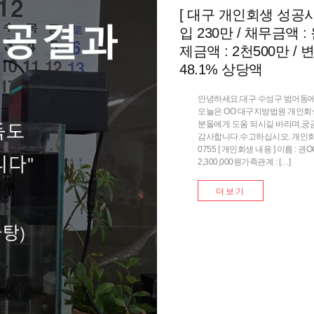
[ 대구 개인회생 성공사
입 230만 / 채무금액 :
제금액 : 2천500만 / 
48.1% 상당액
안녕하세요.대구 수성구 범어동에
오늘은 OO 대구지방법원 개인회
분들에게 도움 되시길 바라며,궁
감사합니다.수고하십시오. 개인회생 개
0755 [ 개인회생 내용 ] 이름 : 
2,300,000원가족관계 : […]
더보기