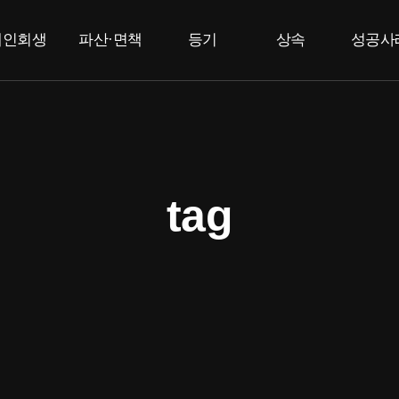
개인회생
파산·면책
등기
상속
성공사
개인회생
개인파산
부동산등기
상속한정승인
고
법인등기
면책
특별한정승인
F
상속포기
tag